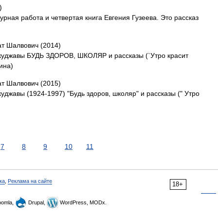
)
урная работа и четвертая книга Евгения Гузеева. Это рассказ
ат Шалвович (2014)
куджавы БУДЬ ЗДОРОВ, ШКОЛЯР и рассказы (`Утро красит
ина)
ат Шалвович (2015)
джавы (1924-1997) "Будь здоров, школяр" и рассказы (" Утро
7
8
9
10
11
ка
,
Реклама на сайте
18+
omla,
Drupal,
WordPress, MODx.