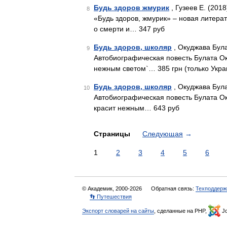
Будь здоров жмурик
, Гузеев Е. (2018
8
«Будь здоров, жмурик» – новая литерат
о смерти и… 347 руб
Будь здоров, школяр
, Окуджава Бул
9
Автобиографическая повесть Булата О
нежным светом`… 385 грн (только Укра
Будь здоров, школяр
, Окуджава Бул
10
Автобиографическая повесть Булата Оку
красит нежным… 643 руб
Страницы
Следующая
→
1
2
3
4
5
6
© Академик, 2000-2026
Обратная связь:
Техподдерж
👣 Путешествия
Экспорт словарей на сайты
, сделанные на PHP,
Jo