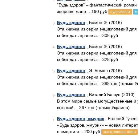
"Будь здоров" – фантастический роман
здоров», жанр… 190 руб
аудиокнига
м
Будь здоров
, Бомон Э. (2016)
3
Эта книжка из серии энциклопедий для 
соблюдать правила… 308 руб
Будь здоров
, Бомон Э. (2016)
4
Эта книжка из серии энциклопедий для 
соблюдать правила… 328 руб
Будь здоров
, Э. Бомон (2016)
5
Эта книжка из серии энциклопедий для 
соблюдать правила… 398 грн (только У
Будь здоров
, Виталий Башун (2010)
6
В этом мире самые могущественные и у
высокой… 267 грн (только Украина)
Будь здоров, жмурик
, Евгений Гузеев
7
«Будь здоров, жмурик» – новая литерат
о смерти и… 200 руб
электронная книга