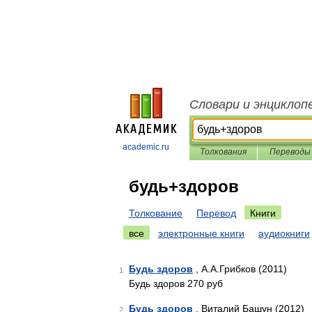
Словари и энциклоп
academic.ru
Толкования
Переводы
будь+здоров
Толкование
Перевод
Книги
все
электронные книги
аудиокниги
Будь здоров
, А.А.Грибков (2011)
1
Будь здоров 270 руб
Будь здоров
, Виталий Башун (2012)
2